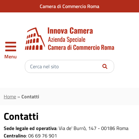
Vai al contenuto principale
Camera di Commercio Roma
Menu
Inserisci
il
testo
da
cercare
Home
»
Contatti
Contatti
Sede legale ed operativa
: Via de' Burrò, 147 - 00186 Roma
Centralino
: 06 69 76 901