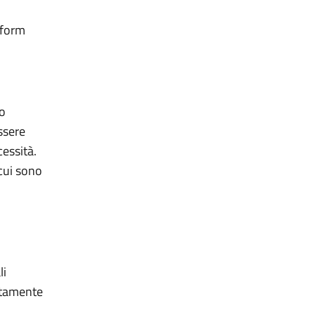
 form
lo
ssere
cessità.
 cui sono
li
lutamente