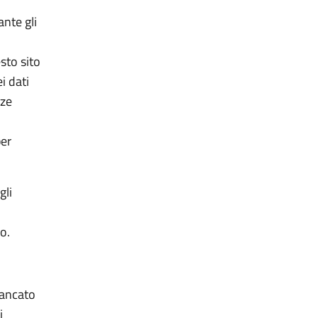
ante gli
esto sito
i dati
nze
per
gli
no.
 mancato
i