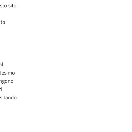
sto sito,
.
nto
al
edesimo
vengono
ad
isitando.