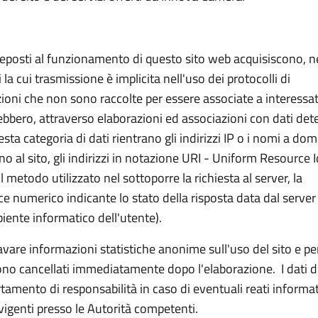
preposti al funzionamento di questo sito web acquisiscono, n
 la cui trasmissione è implicita nell'uso dei protocolli di
zioni che non sono raccolte per essere associate a interessat
rebbero, attraverso elaborazioni ed associazioni con dati det
uesta categoria di dati rientrano gli indirizzi IP o i nomi a dom
no al sito, gli indirizzi in notazione URI - Uniform Resource I
, il metodo utilizzato nel sottoporre la richiesta al server, la
ce numerico indicante lo stato della risposta data dal server 
biente informatico dell'utente).
icavare informazioni statistiche anonime sull'uso del sito e pe
ono cancellati immediatamente dopo l'elaborazione. I dati d
tamento di responsabilità in caso di eventuali reati informati
igenti presso le Autorità competenti.