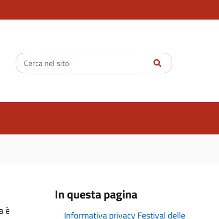
Inserisci
il
testo
da
cercare
In questa pagina
a è
Informativa privacy Festival delle