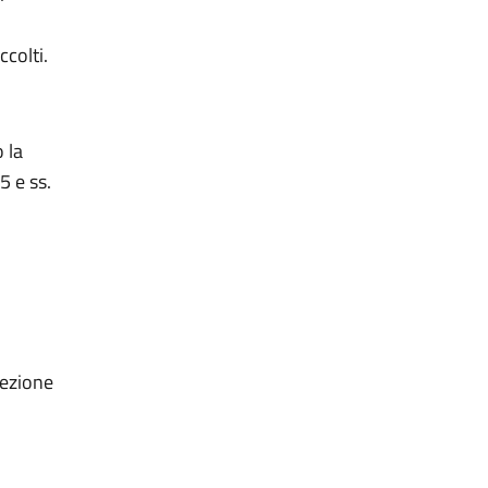
ccolti.
o la
5 e ss.
tezione