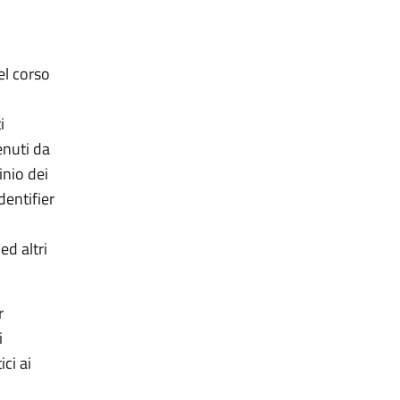
el corso
i
enuti da
inio dei
dentifier
ed altri
r
i
ci ai