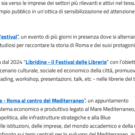
sia verso le imprese dei settori più rilevanti e attivi nel tess
mpio pubblico in un’ottica di sensibilizzazione ed attenzione
estival
”, un evento di più giorni in presenza dove si alterna
 e studiosi per raccontare la storia di Roma e dei suoi protagoni
a dal 2024 “
Libridine - il Festival delle Librerie
” con l’obiet
lo scenario culturale, sociale ed economico della città, promu
ading, workshop, presentazioni, talk, etc - nelle librerie del t
e - Roma al centro del Mediterraneo
”, un appuntamento
 sistema economico e produttivo legato al Mare Mediterraneo
opolitica, alle infrastrutture strategiche e alla Blue
lle istituzioni, delle imprese, del mondo accademico e della 
onfronto sui temi centrali per lo sviluppo del Mediterraneo, i