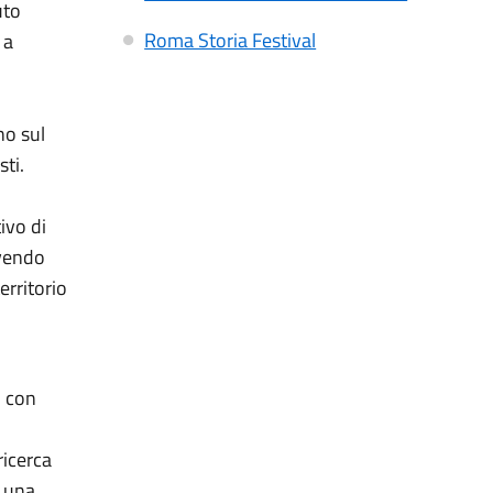
uto
Roma Storia Festival
 a
no sul
sti.
tivo di
ovendo
erritorio
, con
ricerca
n una