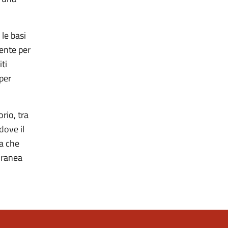
 le basi
mente per
ti
 per
rio, tra
dove il
na che
oranea