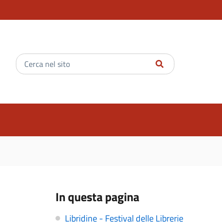
Inserisci
il
testo
da
cercare
In questa pagina
Libridine - Festival delle Librerie