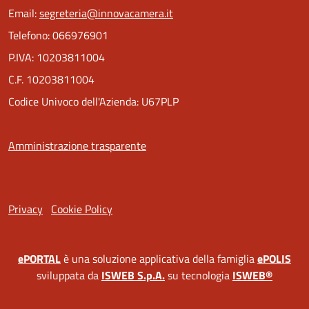
Email:
segreteria@innovacamera.it
Telefono: 066976901
P.IVA: 10203811004
C.F. 10203811004
Codice Univoco dell'Azienda: U67PLP
Amministrazione trasparente
Privacy
Cookie Policy
ePORTAL
è una soluzione applicativa della famiglia
ePOLIS
sviluppata da
ISWEB S.p.A.
su tecnologia
ISWEB®