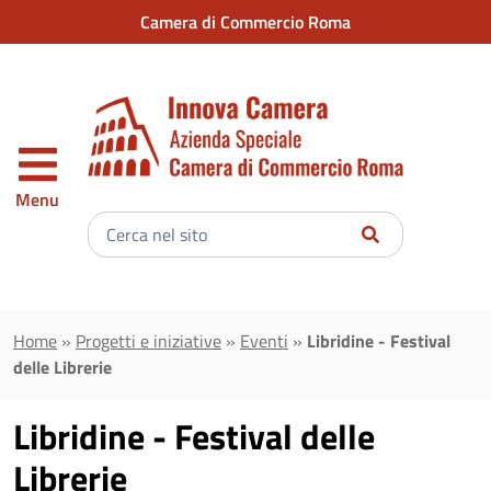
Vai al contenuto principale
Camera di Commercio Roma
Menu
Inserisci
il
testo
da
cercare
Home
»
Progetti e iniziative
»
Eventi
»
Libridine - Festival
delle Librerie
Libridine - Festival delle
Librerie