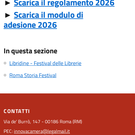
►
Scarica il regolamento 2026
►
Scarica il modulo di
adesione 2026
In questa sezione
Libridine - Festival delle Librerie
Roma Storia Festival
CONTATTI
Via de' Burrò, 147 - 00186 Roma (RM)
PEC:
innovacamera@legalmail.it